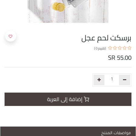
برسكت لحم عجل
(تقييم 0 )
SR
55.00
إضافة إلى العربة
مواصفات المنتج