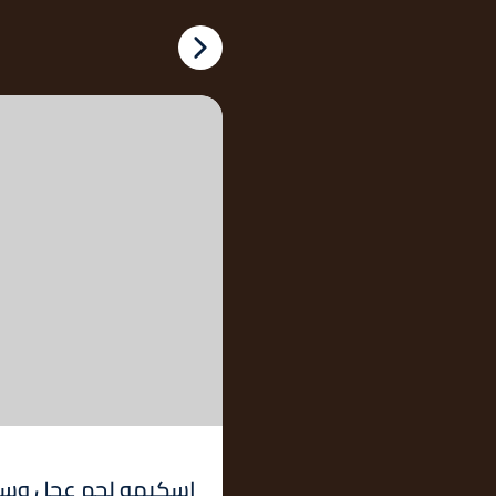
اسكيمو لحم عجل وس