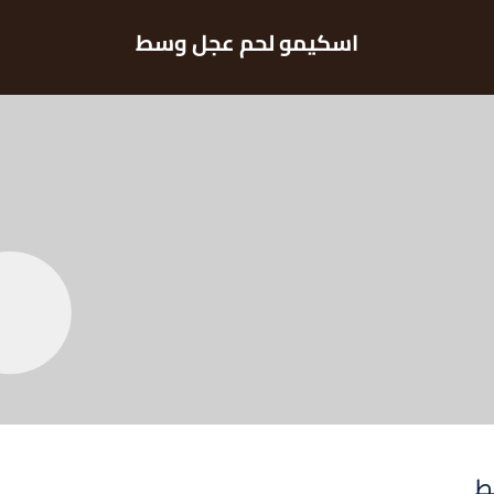
اسكيمو لحم عجل وسط
ط