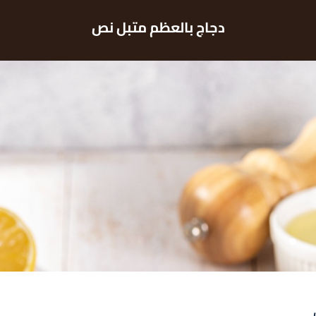
دجاج بالعظم متبل نص