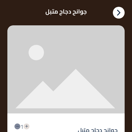
جوانح دجاج متبل
1
جوانح دجاج متبل