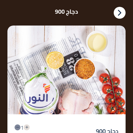
دجاج 900
1
دجاج 900